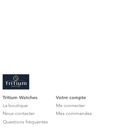
et offre la possibilité d'emporter
votre montre directement du
remontoir, y compris l'insert pour
montres, pour le transport.
Vous profitez d'encore plus de
confort et votre pièce préférée est
protégée de manière optimale lors
de vos voyages.
Tritium Watches
Votre compte
La boutique
Me connecter
Nous contacter
Mes commandes
Questions fréquentes