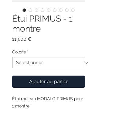
Étui PRIMUS - 1
montre
Prix
119,00 €
Coloris
*
Ajouter au panier
Étui rouleau MODALO PRIMUS pour
1 montre
Cet étui de montre PRIMUS est
pratique et attrayant, il est équipé
du nouvel insert pour montres MV4