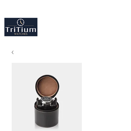
Entretiens et réparation tout type de montres
Contactez-nous
09.86.18.96.25