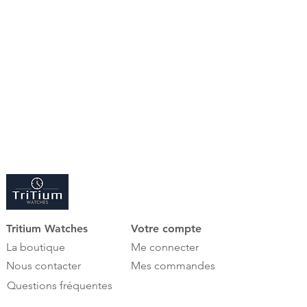
Les bracelets de montres fabriqués
par les maîtres selliers BOUVERET
FRANCE® sont des ouvrages
d’exception pour lesquels chaque
geste est l’illustration d’une parfaite
maîtrise. Leurs yeux aguerris au
moindre détail, leurs mains expertes
forgées par des années
d’expérience donnent vie au cuir,
insufflant une âme à la matière...
Les plus grandes maisons
horlogères ne s’y sont pas trompées
et ont fait de BOUVERET FRANCE®
Tritium Watches
Votre compte
leur partenaire privilégié.
La boutique
Me connecter
Nous contacter
Mes commandes
Inhérente à la matière première et
Questions fréquentes
aux procédés de la fabrication
artisanale, chez BOUVERET