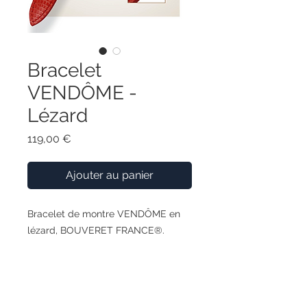
Bracelet
VENDÔME -
Lézard
Prix
119,00 €
Ajouter au panier
Bracelet de montre VENDÔME en
lézard, BOUVERET FRANCE®.
Différents coloris et tailles
disponibles avec la fabrication sur-
mesure.