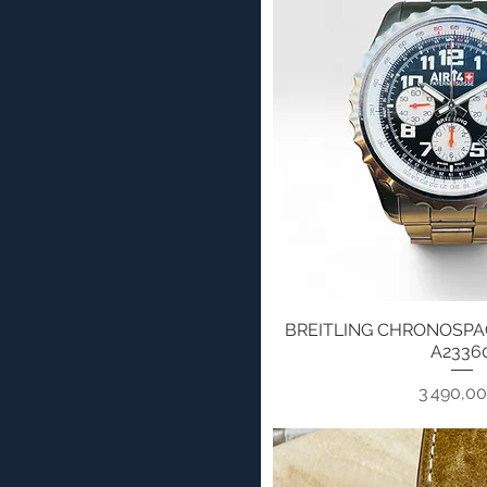
Noir et argent
Or
Or - Bois Macassar
Or et noir
Rouge
Rouge - Bois Macassar
Rouge et argent
Rouge et Noir
Rouge et Noir 1
Rouge et Noir 2
Tamo
Érable
BREITLING CHRONOSPAC
Aperçu ra
A2336
Pri
3 490,0