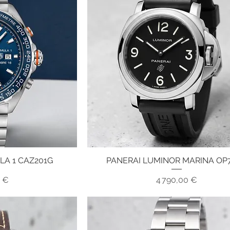
LA 1 CAZ201G
PANERAI LUMINOR MARINA OP
pide
Aperçu rapide
x
Prix
0 €
4 790,00 €