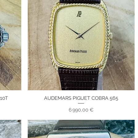
10T
AUDEMARS PIGUET COBRA 565
Aperçu rapide
Prix
6 990,00 €