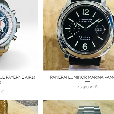
E PAYERNE AIR14
PANERAI LUMINOR MARINA PAM
pide
Aperçu rapide
0
Prix
4 790,00 €
x
0 €