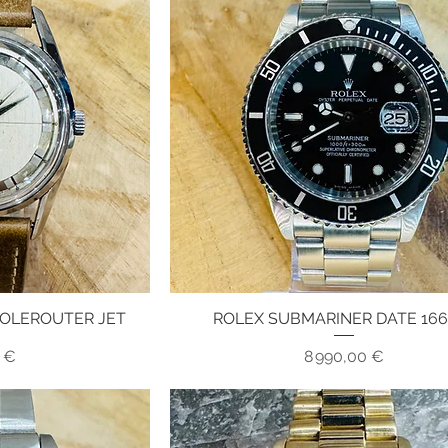
POLEROUTER JET
ROLEX SUBMARINER DATE 166
pide
Aperçu rapide
x
Prix
0 €
8 990,00 €