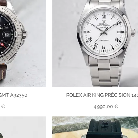
GMT A32350
ROLEX AIR KING PRÉCISION 14
pide
Aperçu rapide
x
Prix
0 €
4 990,00 €