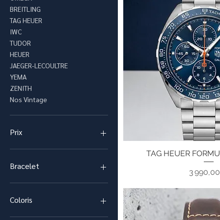
BREITLING
TAG HEUER
IWC
TUDOR
HEUER
JAEGER-LECOULTRE
YEMA
ZENITH
Nos Vintage
Prix
TAG HEUER FORMU
Aperçu ra
59 €
139 900 €
Bracelet
Pri
3 990,0
Classique
Double Tour
Coloris
Argent et Bois Macassar