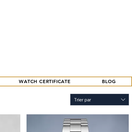
09.86.18.96.25
contact@tritium-watches.fr
Se connecter
WATCH CERTIFICATE
BLOG
Trier par