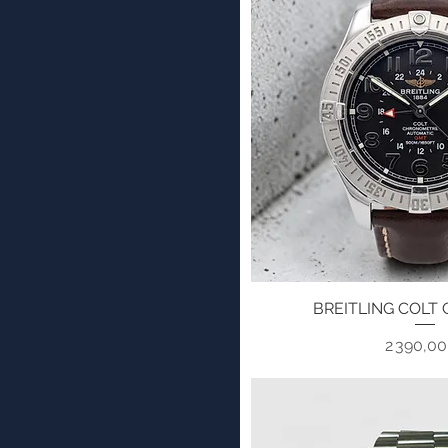
Argent et Nacre
Beige - Bois de Noyer
Blanc
Bleu
Bois d'ébène
Bois de Jichimu
Bois de Noyer
Bois Macassar
Carbon
Carbone
Cuir Noir
Gold Phoebe
Golden Burl
BREITLING COLT 
Aperçu ra
Gris
Malachite
Pri
2 390,0
Marron
Nacre
Noir
Noir - Bois Macassar