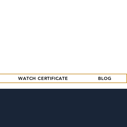
09.86.18.96.25
contact@tritium-watches.fr
Se connecter
WATCH CERTIFICATE
BLOG