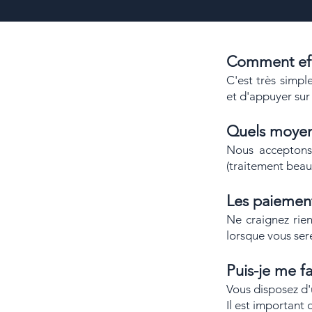
​Comment ef
C'est très simpl
et
d'appuyer sur l
Quels mo
ye
Nous accept
ons
(traitement beau
​Les paiement
Ne craignez rie
lorsque vous ser
Puis-je me f
Vous disposez d'
Il est important 