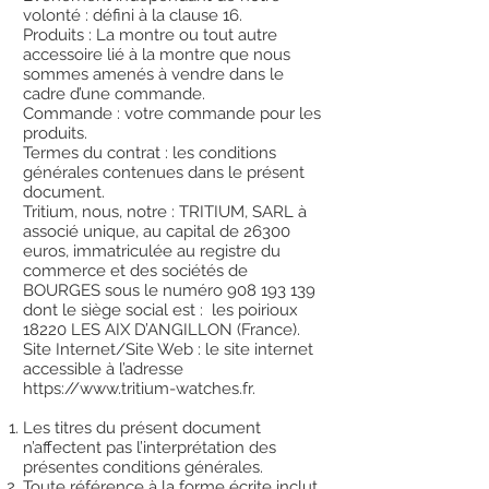
volonté : défini à la clause 16.
Produits : La montre ou tout autre
accessoire lié à la montre que nous
sommes amenés à vendre dans le
cadre d’une commande.
Commande : votre commande pour les
produits.
Termes du contrat : les conditions
générales contenues dans le présent
document.
Tritium, nous, notre : TRITIUM, SARL à
associé unique, au capital de 26300
euros, immatriculée au registre du
commerce et des sociétés de
BOURGES sous le numéro 908 193 139
dont le siège social est : les poirioux
18220 LES AIX D’ANGILLON (France).
Site Internet/Site Web : le site internet
accessible à l’adresse
https://www.tritium-watches.fr.
Les titres du présent document
n’affectent pas l’interprétation des
présentes conditions générales.
Toute référence à la forme écrite inclut