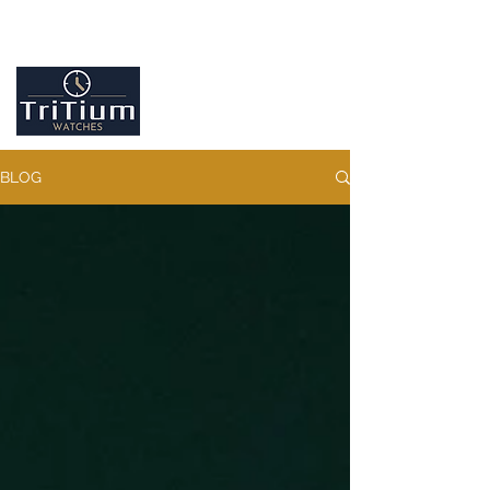
Entretiens et réparation tout type de montres
Contactez-nous
09.86.18.96.25
BLOG