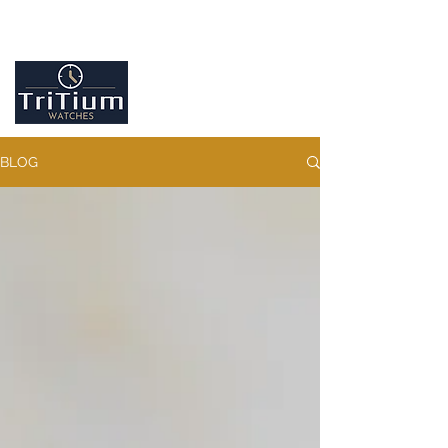
Entretiens et réparation tout type de montres
Contactez-nous
09.86.18.96.25
BLOG