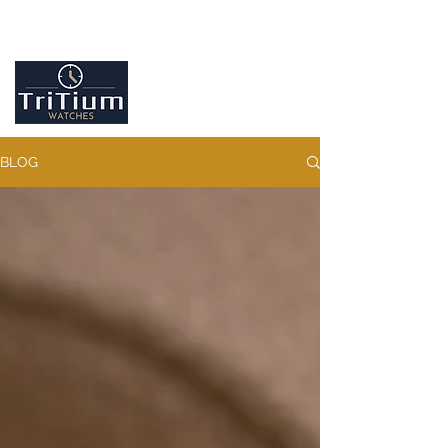
Entretiens et réparation tout type de montres
Contactez-nous
09.86.18.96.25
BLOG