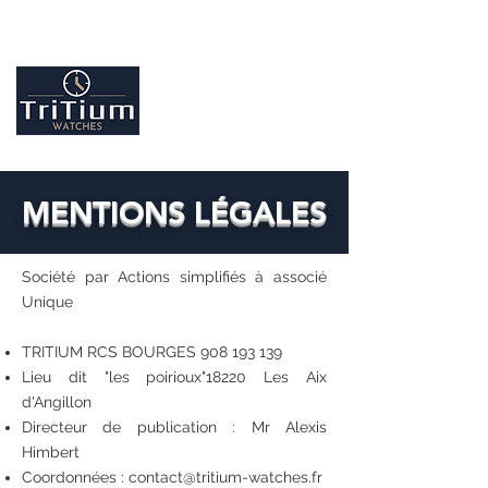
Entretiens et réparation tout type de montres
Contactez-nous
09.86.18.96.25
MENTIONS LÉGALES
Société par Actions simplifiés à associé
Unique
TRITIUM RCS BOURGES
908 193 139
Lieu dit "les poirioux"18220 Les Aix
d'Angillon
Directeur de publication : Mr Alexis
Himbert
Coordonnées :
contact@tritium-watches.fr