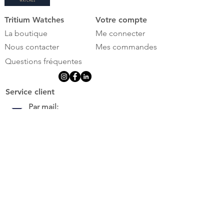
Tritium Watches
Votre compte
La boutique
Me connecter
Nous contacter
Mes commandes
Questions fréquentes
Service client
Par mail:
contact@tritium-watches.fr
Par téléphone:
09.86.18.96.25
Lun. : 14h - 18h30
Mar. - Jeu. - Ven. - Sam. : 10h - 18h30
Politique en matière de cookies
Mentions légales