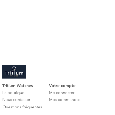
Cadran noir avec sous compteurs,
dateur à 4h30
Couronne d’origine
Fond de boîte vissé
Mouvement Quartz base ETA
Verre saphir
Bracelet en Autruche fait main avec
ardillon acier
Révisée 2026
Garantie 1 an
Facture professionnelle TRITIUM
WATCHES
Tritium Watches
Votre compte
La boutique
Me connecter
Nous contacter
Mes commandes
Questions fréquentes