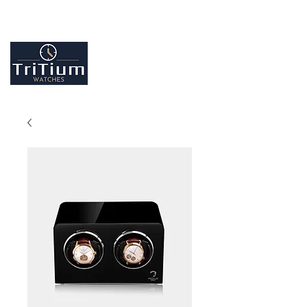
Entretiens et réparation tout type de montres
Contactez-nous
09.86.18.96.25