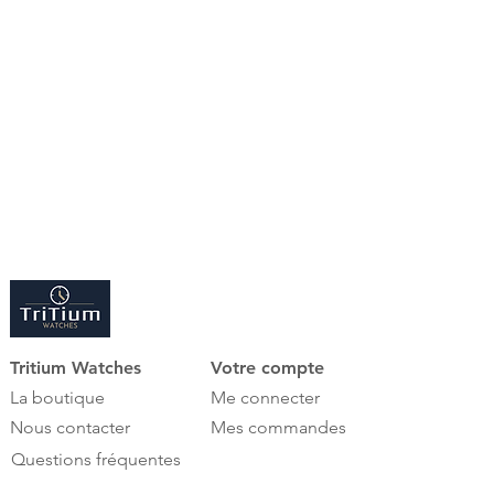
finition exquise en bois massif de
Nouvelle-Zélande, une laque piano
brillante et quatre variantes de
design assorties, la nouvelle
collection INSPIRATION MV4
présente un remontoir haut de
gamme dans lequel les matériaux
traditionnels et les technologies les
plus modernes sont réunis avec
style.
Tritium Watches
Votre compte
La boutique
Me connecter
Nous contacter
Mes commandes
Questions fréquentes