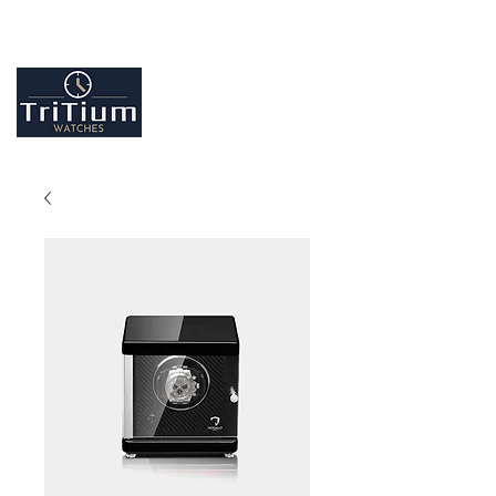
Entretiens et réparation tout type de montres
Contactez-nous
09.86.18.96.25