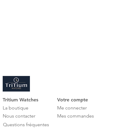
élaborés et le choix de cinq
variantes de design exquis font du
nouveau AMBIENTE un remontoir de
montres très décoratif, qui met en
scène les montres dans n'importe
quelle pièce avec beaucoup de
classe.
Le boîtier solidement construit en
bois de Nouvelle-Zélande, associé à
la grande porte vitrée, offre non
seulement une protection, mais
aussi, grâce à un éclairage intérieur
discret, une manipulation distinguée
Tritium Watches
Votre compte
de la position 12 heures dans la vie
La boutique
Me connecter
de tous les jours.
Nous contacter
Mes commandes
Questions fréquentes