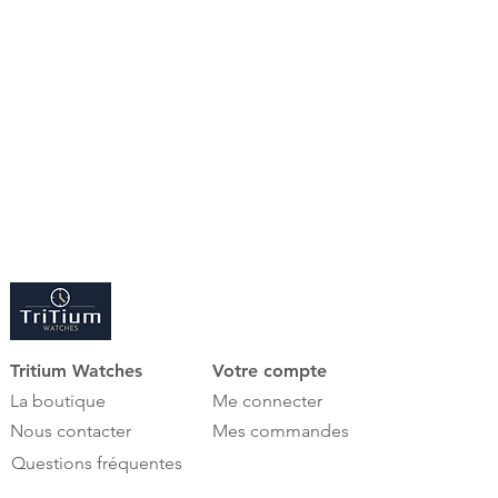
de l'ALLEGRA MV4 de la nouvelle
génération un remontoir hautement
décoratif qui choie les sens des
amateurs de montres.
Des matériaux de choix, une finition
exquise en aluminium brossé,
ennobli d'un véritable vernis piano et
l'utilisation de la technologie la plus
moderne permettent un confort
d'utilisation optimal et représentent
la nouvelle génération de remontoirs
MODALO.
Tritium Watches
Votre compte
La boutique
Me connecter
Nous contacter
Mes commandes
Questions fréquentes