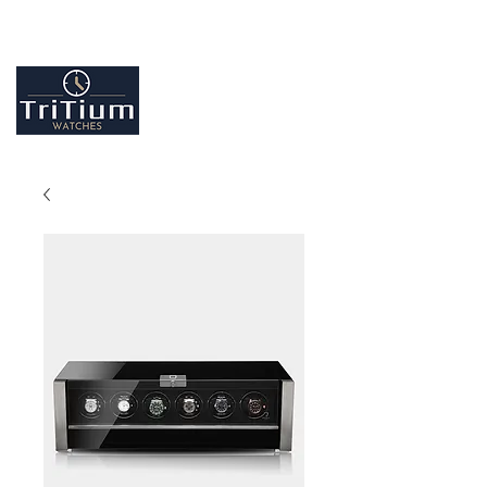
Entretiens et réparation tout type de montres
Contactez-nous
09.86.18.96.25