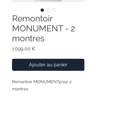
Remontoir
MONUMENT - 2
montres
Prix
1 099,00 €
Ajouter au panier
Remontoir MONUMENTpour 2
montres
Grâce à sa forme unique, accentuée
par la courbure marquée du design
noir en macassar, cette collection
crée une scène monumentale pour
le rangement et la présentation de