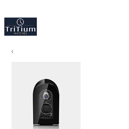
Entretiens et réparation tout type de montres
Contactez-nous
09.86.18.96.25