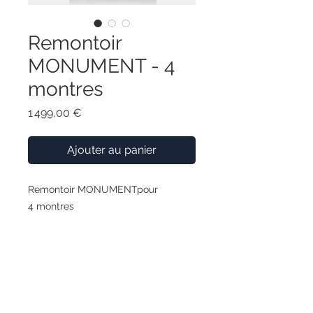
Remontoir
MONUMENT - 4
montres
Prix
1 499,00 €
Ajouter au panier
Remontoir MONUMENTpour
4 montres
Grâce à sa forme unique, accentuée
par la courbure marquée du design
noir en macassar, cette collection
crée une scène monumentale pour
le rangement et la présentation de