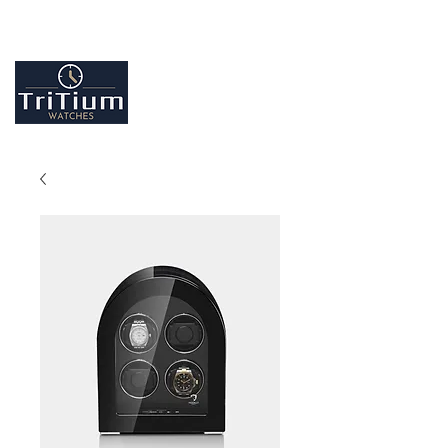
Entretiens et réparation tout type de montres
Contactez-nous
09.86.18.96.25