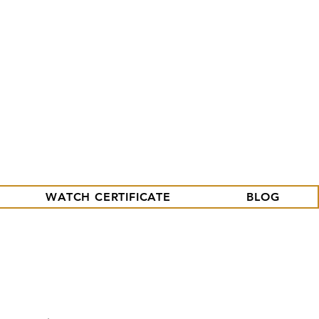
09.86.18.96.25
contact@tritium-watches.fr
Se connecter
WATCH CERTIFICATE
BLOG