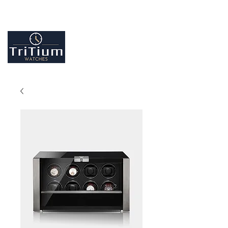
Entretiens et réparation tout type de montres
Contactez-nous
09.86.18.96.25