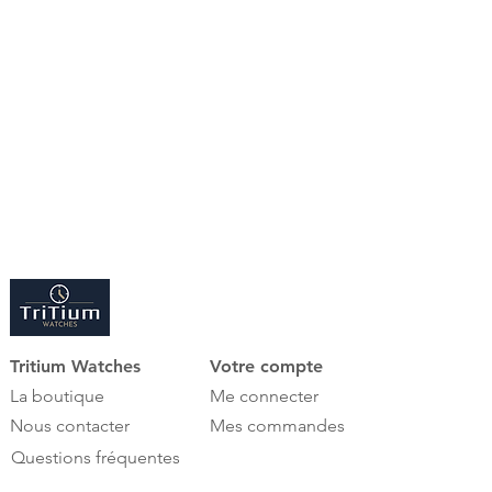
représente les nombreuses
réalisations qu'un amateur de
montres passionné exprime dans
une composition magistrale. Il
garantit un confort d'utilisation
maximal dans le maniement
quotidien et transforme le rituel du
port de la montre en un plaisir
sensuel.
Ennoblie d'une laque piano brillante,
décorée d'aluminium brossé et
dotée des technologies les plus
Tritium Watches
Votre compte
innovantes, comme l'écran tactile
La boutique
Me connecter
raffiné, une serrure avec capteur
Nous contacter
Mes commandes
d'empreinte digitale ou les
nombreuses fonctions intelligentes,
Questions fréquentes
comme les phases de repos en