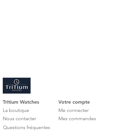
État irréprochable
Full set de 2021
Garantie Omega + Garantie Tritium 1
an
Facture professionnelle TRITIUM
WATCHES
Tritium Watches
Votre compte
La boutique
Me connecter
Nous contacter
Mes commandes
Questions fréquentes