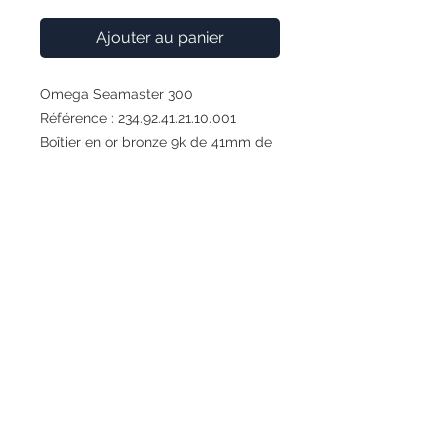
Ajouter au panier
Omega Seamaster 300
Référence : 234.92.41.21.10.001
Boîtier en or bronze 9k de 41mm de
diamètre
Lunette en or bronze 9k
Insert céramique brun avec
inscriptions au SuperLuminova
Couronne vissée
Cadran brun avec marquage au
SuperLuminova effet vintage
Calibre automatique Omega 8912
Réserve de marche de 60h
Verre saphir bombé
Bracelet en cuir avec boucle ardillon
également en or bronze 9K.