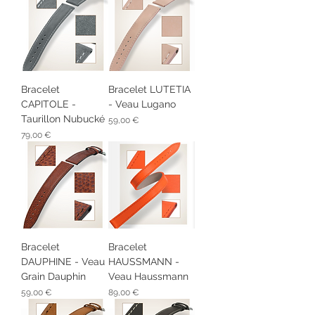
Bracelet
Bracelet LUTETIA
CAPITOLE -
- Veau Lugano
Taurillon Nubucké
Prix
59,00 €
Prix
79,00 €
Bracelet
Bracelet
DAUPHINE - Veau
HAUSSMANN -
Grain Dauphin
Veau Haussmann
Prix
Prix
59,00 €
89,00 €