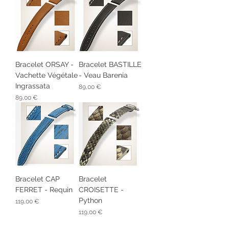
Bracelet ORSAY -
Bracelet BASTILLE
Vachette Végétale
- Veau Barenia
Ingrassata
Prix
89,00 €
Prix
89,00 €
Bracelet CAP
Bracelet
FERRET - Requin
CROISETTE -
Python
Prix
119,00 €
Prix
119,00 €