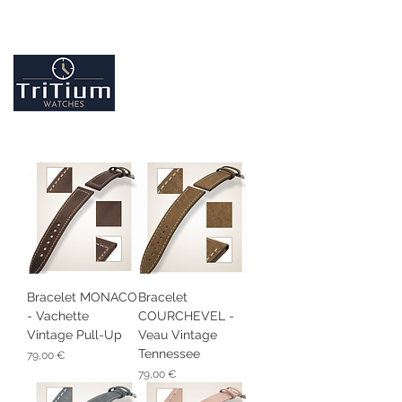
Entretiens et réparation tout type de montres
Contactez-nous
09.86.18.96.25
Bracelet MONACO
Bracelet
- Vachette
COURCHEVEL -
Vintage Pull-Up
Veau Vintage
Tennessee
Prix
79,00 €
Prix
79,00 €