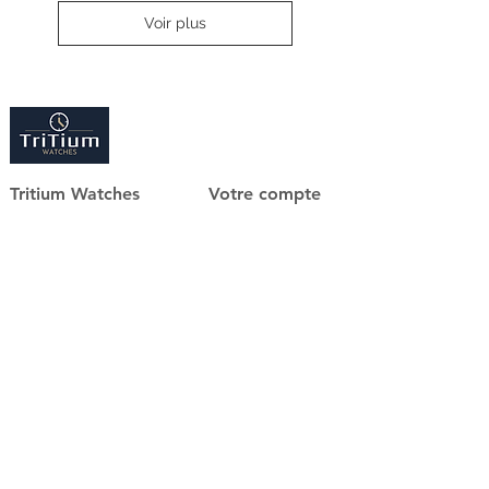
Voir plus
Tritium Watches
Votre compte
La boutique
Me connecter
Nous contacter
Mes commandes
Questions fréquentes
Service client
Par mail:
contact@tritium-watches.fr
Par téléphone:
09.86.18.96.25
Lun. : 14h - 18h30